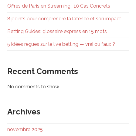
Offres de Paris en Streaming : 10 Cas Concrets
8 points pour comprendre la latence et son impact
Betting Guides: glossaire express en 15 mots
5 idées reçues sur le live betting — vrai ou faux ?
Recent Comments
No comments to show.
Archives
novembre 2025