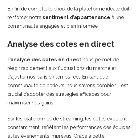
En fin de compte, le choix de la plateforme idéale doit
renforcer notre
sentiment d’appartenance
à une
communauté engagée et bien informée.
Analyse des cotes en direct
L’analyse des cotes en direct
nous permet de
réagir rapidement aux fluctuations du marché et
d’ajuster nos paris en temps réel. En tant que
communauté de parieurs, nous savons combien il est
crucial d’adopter des stratégies efficaces pour
maximiser nos gains.
Sur les plateformes de streaming, les cotes évoluent
constamment, reflétant les performances des équipes
et les événements imprévus. Grâce à cette