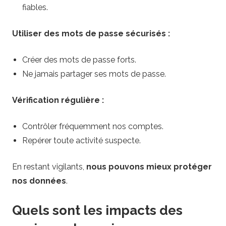
fiables.
Utiliser des mots de passe sécurisés :
Créer des mots de passe forts.
Ne jamais partager ses mots de passe.
Vérification régulière :
Contrôler fréquemment nos comptes.
Repérer toute activité suspecte.
En restant vigilants,
nous pouvons mieux protéger
nos données
.
Quels sont les impacts des