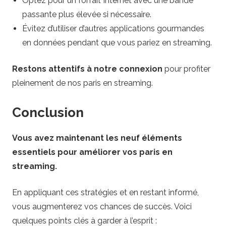
Optez pour un forfait Internet avec une bande
passante plus élevée si nécessaire.
Évitez d’utiliser d’autres applications gourmandes
en données pendant que vous pariez en streaming.
Restons attentifs à notre connexion
pour profiter
pleinement de nos paris en streaming.
Conclusion
Vous avez maintenant les neuf éléments
essentiels pour améliorer vos paris en
streaming.
En appliquant ces stratégies et en restant informé,
vous augmenterez vos chances de succès. Voici
quelques points clés à garder à l’esprit :