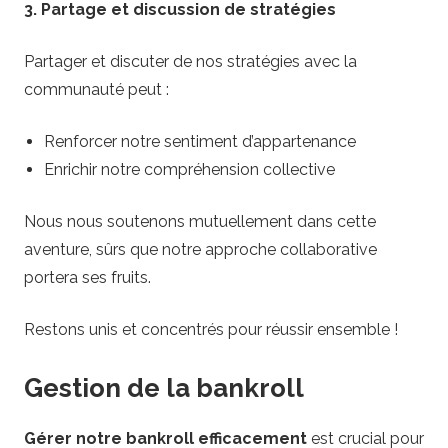
3. Partage et discussion de stratégies
Partager et discuter de nos stratégies avec la
communauté peut :
Renforcer notre sentiment d’appartenance
Enrichir notre compréhension collective
Nous nous soutenons mutuellement dans cette
aventure, sûrs que notre approche collaborative
portera ses fruits.
Restons unis et concentrés pour réussir ensemble !
Gestion de la bankroll
Gérer notre bankroll efficacement
est crucial pour