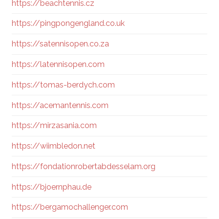
https://beachtennis.cz
https://pingpongengland.co.uk
https://satennisopen.co.za
https://latennisopen.com
https://tomas-berdych.com
https://acemantennis.com
https://mirzasania.com
https://wiimbledon.net
https://fondationrobertabdesselam.org
https://bjoernphau.de
https://bergamochallenger.com