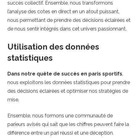
succès collectif. Ensemble, nous transformons
l’analyse des cotes en direct en un atout puissant,
nous permettant de prendre des décisions éclairées et
de nous sentir intégrés dans cet univers passionnant.
Utilisation des données
statistiques
Dans notre quête de succès en paris sportifs
,
nous exploitons les données statistiques pour prendre
des décisions éclairées et optimiser nos stratégies de
mise.
Ensemble, nous formons une communauté de
parieurs avisés qui sait que les chiffres peuvent faire la
différence entre un pari réussi et une déception.