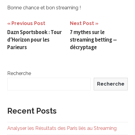
Bonne chance et bon streaming !
Navigation
Previous Post
Next Post
Dazn Sportsbook : Tour
7 mythes sur le
de
d’Horizon pour les
streaming betting —
l’article
Parieurs
décryptage
Recherche
Recherche
Recent Posts
Analyser les Résultats des Paris liés au Streaming