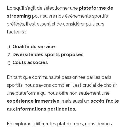
Lorsqu’il s’agit de sélectionner une
plateforme de
streaming
pour suivre nos événements sportifs
préférés, il est essentiel de considérer plusieurs
facteurs :
Qualité du service
Diversité des sports proposés
Coûts associés
En tant que communauté passionnée par les paris
sportifs, nous savons combien il est crucial de choisir
une plateforme qui nous offre non seulement une
expérience immersive
, mais aussi un
accès facile
aux informations pertinentes
.
En explorant différentes plateformes, nous devons