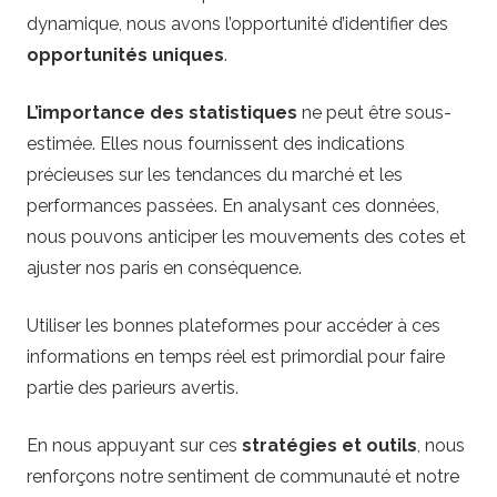
dynamique, nous avons l’opportunité d’identifier des
opportunités uniques
.
L’importance des statistiques
ne peut être sous-
estimée. Elles nous fournissent des indications
précieuses sur les tendances du marché et les
performances passées. En analysant ces données,
nous pouvons anticiper les mouvements des cotes et
ajuster nos paris en conséquence.
Utiliser les bonnes plateformes pour accéder à ces
informations en temps réel est primordial pour faire
partie des parieurs avertis.
En nous appuyant sur ces
stratégies et outils
, nous
renforçons notre sentiment de communauté et notre