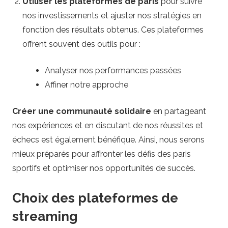
Utiliser les plateformes de paris
pour suivre
nos investissements et ajuster nos stratégies en
fonction des résultats obtenus. Ces plateformes
offrent souvent des outils pour :
Analyser nos performances passées
Affiner notre approche
Créer une communauté solidaire
en partageant
nos expériences et en discutant de nos réussites et
échecs est également bénéfique. Ainsi, nous serons
mieux préparés pour affronter les défis des paris
sportifs et optimiser nos opportunités de succès.
Choix des plateformes de
streaming