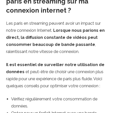
paris en streaming sur ma
connexion internet ?
Les paris en streaming peuvent avoir un impact sur
notre connexion Internet.
Lorsque nous parions en
direct, la diffusion constante de vidéos peut
consommer beaucoup de bande passante
,
ralentissant notre vitesse de connexion.
Il est essentiel de surveiller notre utilisation de
données
et peut-être de choisir une connexion plus
rapide pour une expérience de paris plus fluide. Voici
quelques conseils pour optimiser votre connexion :
Vérifiez régulièrement votre consommation de
données.