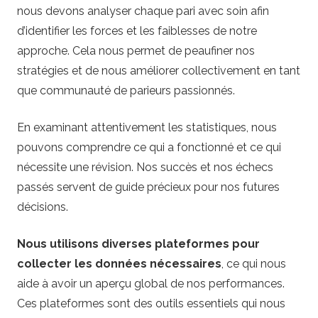
nous devons analyser chaque pari avec soin afin
d’identifier les forces et les faiblesses de notre
approche. Cela nous permet de peaufiner nos
stratégies et de nous améliorer collectivement en tant
que communauté de parieurs passionnés.
En examinant attentivement les statistiques, nous
pouvons comprendre ce qui a fonctionné et ce qui
nécessite une révision. Nos succès et nos échecs
passés servent de guide précieux pour nos futures
décisions.
Nous utilisons diverses plateformes pour
collecter les données nécessaires
, ce qui nous
aide à avoir un aperçu global de nos performances.
Ces plateformes sont des outils essentiels qui nous