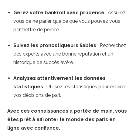
Gérez votre bankroll avec prudence
: Assurez-
vous de ne parier que ce que vous pouvez vous
permettre de perdre.
Suivez les pronostiqueurs fiables
: Recherchez
des experts avec une bonne réputation et un
historique de succès avéré.
Analysez attentivement les données
statistiques
: Utilisez les statistiques pour éclairer
vos décisions de pari.
Avec ces connaissances à portée de main, vous
êtes prêt à affronter le monde des paris en
ligne avec confiance.