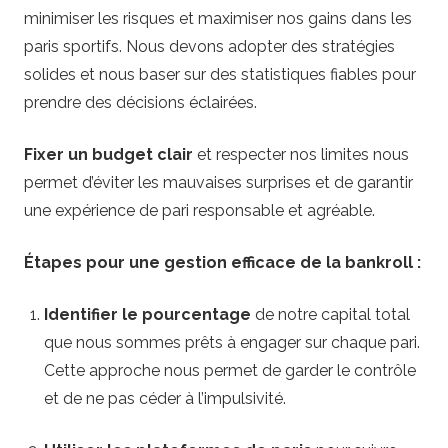
minimiser les risques et maximiser nos gains dans les
paris sportifs. Nous devons adopter des stratégies
solides et nous baser sur des statistiques fiables pour
prendre des décisions éclairées.
Fixer un budget clair
et respecter nos limites nous
permet d’éviter les mauvaises surprises et de garantir
une expérience de pari responsable et agréable.
Étapes pour une gestion efficace de la bankroll :
Identifier le pourcentage
de notre capital total
que nous sommes prêts à engager sur chaque pari.
Cette approche nous permet de garder le contrôle
et de ne pas céder à l’impulsivité.