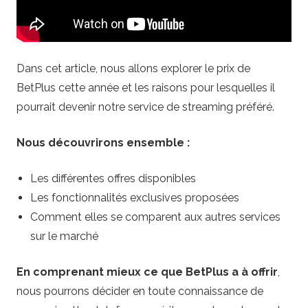
m
i
Dans cet article, nous allons explorer le prix de
n
BetPlus cette année et les raisons pour lesquelles il
pourrait devenir notre service de streaming préféré.
g
Nous découvrirons ensemble :
B
e
Les différentes offres disponibles
Les fonctionnalités exclusives proposées
t
Comment elles se comparent aux autres services
sur le marché
t
En comprenant mieux ce que BetPlus a à offrir
,
i
nous pourrons décider en toute connaissance de