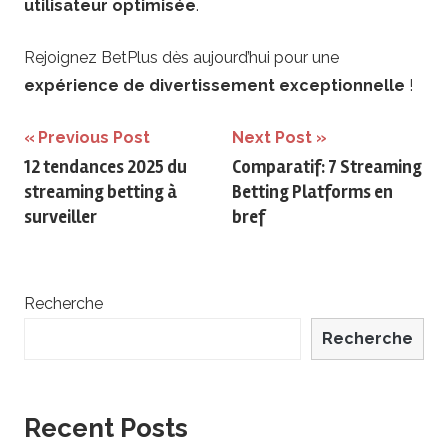
utilisateur optimisée
.
Rejoignez BetPlus dès aujourd’hui pour une
expérience de divertissement exceptionnelle
!
Navigation
Previous Post
Next Post
12 tendances 2025 du
Comparatif: 7 Streaming
de
streaming betting à
Betting Platforms en
l’article
surveiller
bref
Recherche
Recherche
Recent Posts