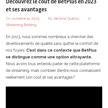
Découvrez le coût de BetPlus en 2023
.
et ses avantages
f
On
octobre 11, 2025
By
Jérôme Guillou
In
Streaming Betting
r
En 2023, nous sommes nombreux à chercher des
–
divertissements de qualité sans quitter le confort de
S
nos foyers.
C’est dans ce contexte que BetPlus
se distingue comme une option attrayante.
t
Nous avons tous entendu parler de cette plateforme
de streaming, mais combien d’entre nous connaissent
r
réellement son coût et ses avantages?
e
a